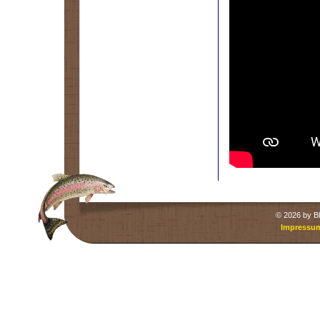
©
2026 by Bl
Impressu