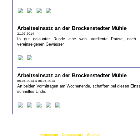
Arbeitseinsatz an der Brockenstedter Mühle
21.05.2014
In gut gelaunter Runde eine wohl verdiente Pause, nach 
vereinseigenen Gewässer.
Arbeitseinsatz an der Brockenstedter Mühle
05.04.2014 & 06.04.2014
An beiden Vormittagen am Wochenende, schafften bei diesen Einsä
schnelles Ende.
©
2026 by Blankenburger Anglerverein e.V.
Impressum
|
Datenschutz
|
Sitemap