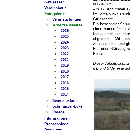
Gewaesser
📅 12.04.2026
Vereinshaus
Am 12. April trafen 
Fotogalerie
Im Mittelpunkt stan
Grünschnitt.
Veranstaltungen
Ein besonderer Schwe
Arbeitseinsaetze
einer barrierefreie
2026
fachgerecht umsetz
2025
abgesenkt. Mit han
2024
Zugänglichkeit und g
2023
Für eine Stärkung w
Polter.
2022
2021
Dieser Arbeitseinsat
2019
ist, und bildet eine s
2018
2017
2016
2015
2014
Events extern
Schmunzel-Ecke
Videos
Informationen
Pressespiegel
Download