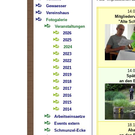
Gewaesser
14.
Vereinshaus
Mitgliede
Fotogalerie
"Alte Sc
Veranstaltungen
2026
2025
2024
2023
2022
2021
14.
2019
Spät
an den B
2018
2017
2016
2015
2014
Arbeitseinsaetze
Events extern
18.
Aba
Schmunzel-Ecke